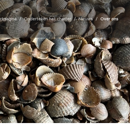
rtpagina
Onderteken het charter
Nieuws
Over ons