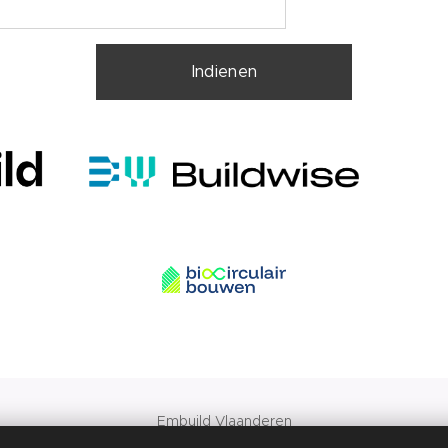
Indienen
Embuild Vlaanderen
Kunstlaan 20, B-1000 Brussel, T. +32 (0)25455749